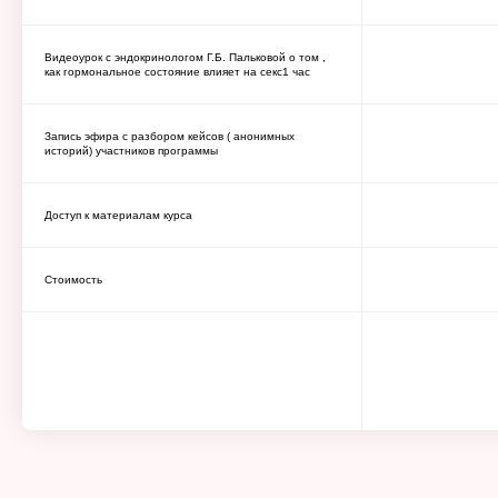
Видеоурок с эндокринологом Г.Б. Пальковой о том ,
как гормональное состояние влияет на секс1 час
Запись эфира с разбором кейсов ( анонимных
историй) участников программы
Доступ к материалам курса
Стоимость